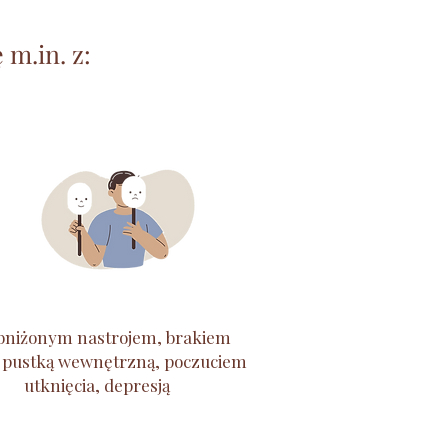
m.in. z:
bniżonym nastrojem,
brakiem
 pustką wewnętrzną, poczuciem
utknięcia,
depresją