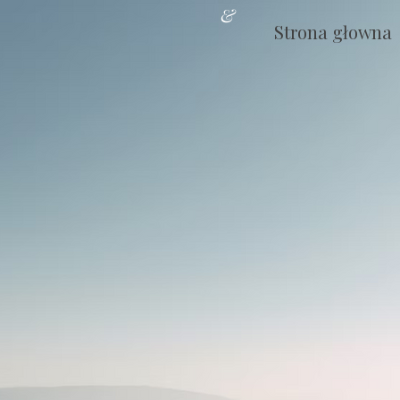
&
Strona głowna
Każdy krok w stronę zrozumienia
o krok w stronę wewnętrznej wo
harmonii, spokoju i samorealiz