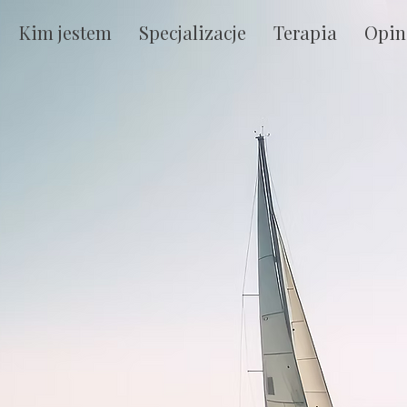
Kim jestem
Specjalizacje
Terapia
Opin
 siebie
lności,
acji.