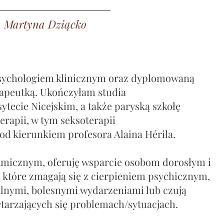
na Dziącko
psychologiem klinicznym oraz dyplomowaną
apeutką. Ukończyłam studia
ytecie Nicejskim, a także paryską szkołę
erapii, w tym seksoterapii
od kierunkiem profesora Alaina Hérila.
amicznym, oferuję wsparcie osobom dorosłym i
,
które zmagają się
z cierpieniem psychicznym,
lnymi, bolesnymi wydarzeniami lub czują
tarzających się problemach/sytuacjach.