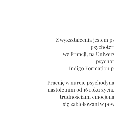
Marty
Z wykształcenia jestem 
psychoter
we Francji, na Uniwers
psychot
- Indigo Formation p
​Pracuję w nurcie psychodyn
nastoletnim od 16 roku życia
trudnościami emocjona
się zablokowani w pow