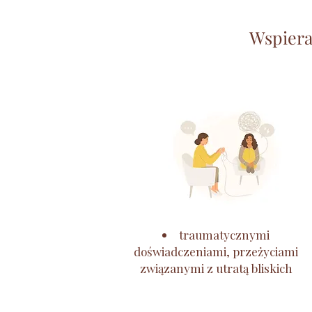
Wspiera
traumatycznymi
doświadczeniami, przeżyciami
związanymi z utratą bliskich