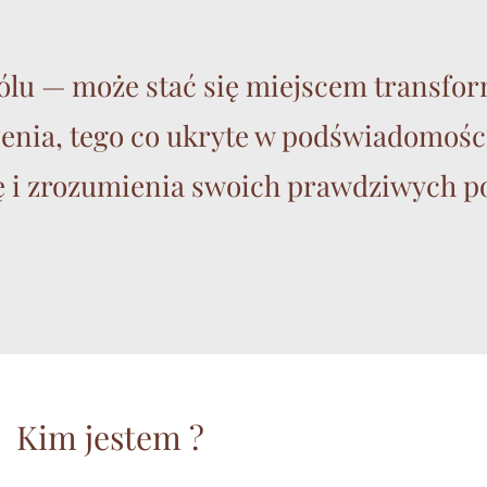
ólu — może stać się miejscem transform
żenia, tego co ukryte w podświadomośc
 i zrozumienia swoich prawdziwych po
Kim jestem ?