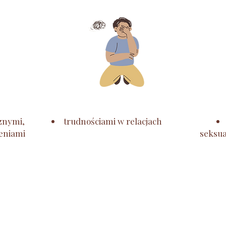
znymi,
trudnościami w relacjach
eniami
seksua